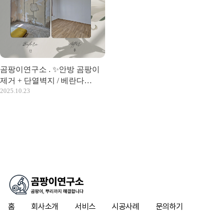
곰팡이연구소 . ✨안방 곰팡이
제거 + 단열벽지 / 베란다
2025.10.23
곰팡이 제거 + 규조토페인트
동시 진행. ✨
홈
회사소개
서비스
시공사례
문의하기