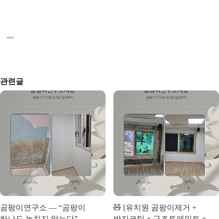
관련글
곰팡이연구소 — “곰팡이
🧸 [유치원 곰팡이제거 +
하나도 놓치지 않는다”
방지코팅 + 규조토페인트 +