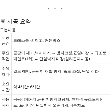
💬 시공 요약
구분내용
시공
드레스룸 겸 창고, 커튼박스
공간
주요
곰팡이 제거,벽지제거 → 방지코팅,균열마감 → 규조토
작업
페인트(1회) → 단열벽지 마감(실리콘재시공)
주요
결로 예방, 곰팡이 재발 방지, 습도 조절, 단열 강화
효과
소요
약 4시간~6시간
시간
사용
곰팡이제거제.곰팡이방지코팅제, 친환경 규조토페인
자재
트, 프리미엄 단열벽지,오존기계,피톤치드