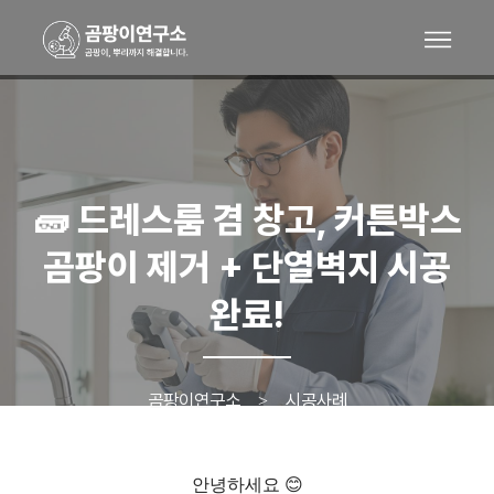
🧱 드레스룸 겸 창고, 커튼박스
곰팡이 제거 + 단열벽지 시공
완료!
곰팡이연구소
시공사례
>
안녕하세요 😊