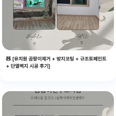
🧸 [유치원 곰팡이제거 + 방지코팅 + 규조토페인트
+ 단열벽지 시공 후기]