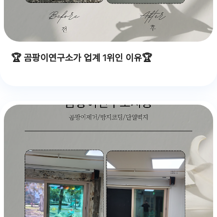
🏆 곰팡이연구소가 업계 1위인 이유🏆