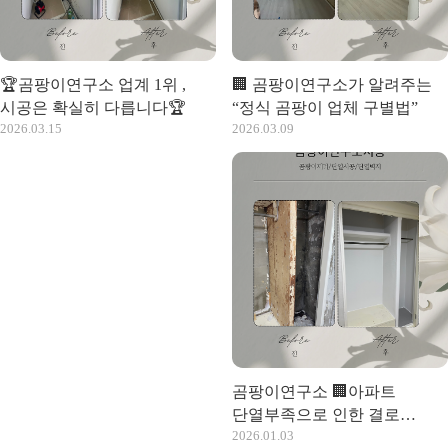
🏆곰팡이연구소 업계 1위 ,
🏢 곰팡이연구소가 알려주는
시공은 확실히 다릅니다🏆
“정식 곰팡이 업체 구별법”
2026.03.15
2026.03.09
곰팡이연구소 🏢아파트
단열부족으로 인한 결로
2026.01.03
곰팡이 단열시공