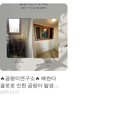
🔥곰팡이연구소🔥 베란다
결로로 인한 곰팡이 발생
2025.12.17
단열시공